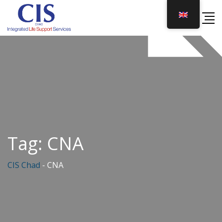
Skip
to
content
Tag:
CNA
CIS Chad
-
CNA